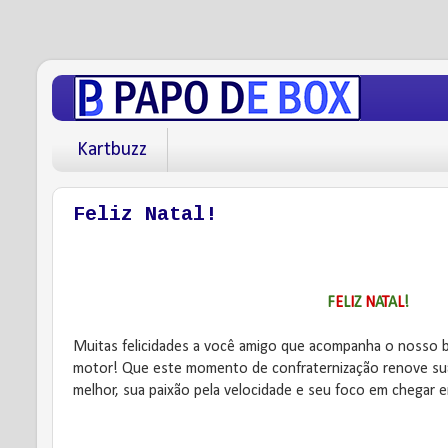
Kartbuzz
Feliz Natal!
F
E
L
I
Z
N
A
T
A
L
!
Muitas felicidades a você amigo que acompanha o nosso 
motor! Que este momento de confraternização renove s
melhor, sua paixão pela velocidade e seu foco em chegar e