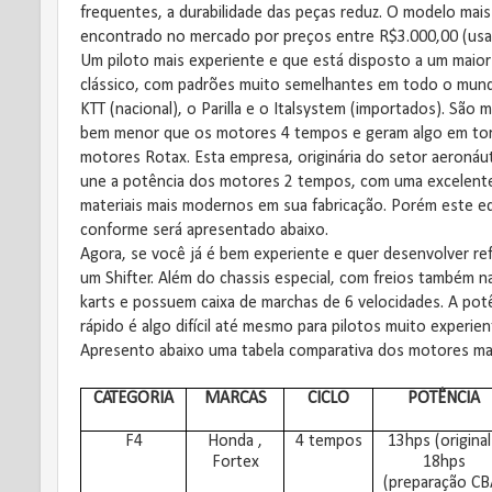
frequentes, a durabilidade das peças reduz. O modelo mai
encontrado no mercado por preços entre R$3.000,00 (usa
Um piloto mais experiente e que está disposto a um maior
clássico, com padrões muito semelhantes em todo o mund
KTT (nacional), o Parilla e o Italsystem (importados). São
bem menor que os motores 4 tempos e geram algo em torn
motores Rotax. Esta empresa, originária do setor aeronáu
une a potência dos motores 2 tempos, com uma excelente 
materiais mais modernos em sua fabricação. Porém este e
conforme será apresentado abaixo.
Agora, se você já é bem experiente e quer desenvolver re
um Shifter. Além do chassis especial, com freios também n
karts e possuem caixa de marchas de 6 velocidades. A po
rápido é algo difícil até mesmo para pilotos muito experien
Apresento abaixo uma tabela comparativa dos motores mais
CATEGORIA
MARCAS
CICLO
POTÊNCIA
F4
Honda ,
4 tempos
13hps (original
Fortex
18hps
(preparação CB