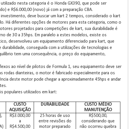
s utilizado nesta categoria é o Honda GX390, que pode ser
do) e R$6.000,00 (novo) já com a preparação CBA.
 investimento, deve buscar um kart 2 tempos, considerado o kart
o. Há diferentes opções de motores para esta categoria, como o
 motores projetados para competições de kart, sua durabilidade é
o de 30 a 35hps. Em paralelo a estes modelos, existe os
tico, desenvolveu um equipamento diferenciado para kart, que
durabilidade, conseguida com a utilizações de tecnologias e
quilíbrio tem uma consequência, o preço do equipamento,
flexos ao nível de pilotos de Formula 1, seu equipamento deve ser
as rodas dianteiras, o motor é fabricado especialmente para os
tência deste motor pode chegar a aproximadamente 45hps e andar
tes.
 populares utilizados em kart:
CUSTO
DURABILIDADE
CUSTO MÉDIO
AQUISIÇÃO
MANUTENÇÃO
),
R$3.000,00
25 horas de uso
R$500,00,
a
entre revisões do
considerando que
A)
R$4.500,00
motor preparado
não ocorreu quebra