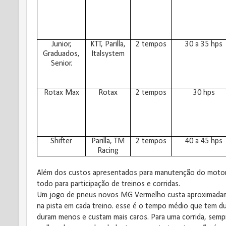
Junior,
KTT, Parilla,
2 tempos
30 a 35 hps
Graduados,
Italsystem
Senior.
Rotax Max
Rotax
2 tempos
30 hps
Shifter
Parilla, TM
2 tempos
40 a 45 hps
Racing
Além dos custos apresentados para manutenção do moto
todo para participação de treinos e corridas.
Um jogo de pneus novos MG Vermelho custa aproximadame
na pista em cada treino. esse é o tempo médio que tem d
duram menos e custam mais caros. Para uma corrida, sempre