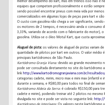
melhor desempenho do kart, mas em treinos isso não é ne
equipes que competem profissionalmente e estão sempre u
sendo possível encontrar pneus com meia vida por meno
comercializados em algumas lojas de peças para kart e são 
O custo com gasolina não chega a ser significante, send
os motores de 2 tempos, é necessário ainda o consumo d
3,33%, variando de acordo com o fabricante do motor), o qu
gasolina. Utiliza-se o óleo Motul Kart, que custa aproxim
Aluguel de pista:
os valores de aluguel de pistas variam 
quantidade de pilotos por kart em outros. O valor médio
principais kartódromos de São Paulo.
Kartódromo Granja Viana:
devido ao grande movimento nes
pode ser consultada diretamente no site do kartódromo a
link
http://www.kartodromogranjaviana.com.br/resultados/t
categorias cadete, mirim, micro max e mini max (infantil e
durante a semana, e R$80,00 para todos no final de seman
Kartódromo Aldeia da Serra:
é cobrado R$150,00 para trein
cadete e mirim), podendo treinar até 2 pilotos no mesmo kar
divulgada no site e pode ser vista no seguinte link:
http:/
Kartódromo de Interlagos:
Os valores neste kartódromo va