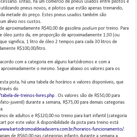
cessário. Então, há um comercio de pneus usados entre pilotos e
tilizando pneus novos, e pilotos que estão apenas treinando,
s da metade do preço. Estes pneus usados também são
um alivio nos custos.
o de aproximadamente R$40,00 de gasolina
podium
por treino. Para
e óleo junto da, em proporção de aproximadamente 1:30 (ou
e significa, 1 litro de óleo 2 tempos para cada 30 litros de
adamente R$100,00/litro.
de acordo com a categoria em alguns kartódromos e com a
 é aproximadamente o mesmo. Segue abaixo os valores para os
ta pista, há uma tabela de horários e valores disponíveis, que
través do
abela-de-treinos-livres.php
. Os valores são de R$50,00 para
 infato-juvenil) durante a semana, R$75,00 para demais categorias
a.
os de adultos e R$120,00 no treino para kart infantil (categoria
t por este valor. A disponibilidade da pista para treino está
/www.kartodromoaldeiadaserra.com.br/horarios-funcionamento/
.
riam de R$60,00 nas categorias infantis durante a semana a