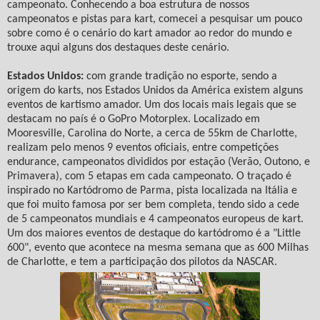
campeonato. Conhecendo a boa estrutura de nossos
campeonatos e pistas para kart, comecei a pesquisar um pouco
sobre como é o cenário do kart amador ao redor do mundo e
trouxe aqui alguns dos destaques deste cenário.
Estados Unidos:
com grande tradição no esporte, sendo a
origem do karts, nos Estados Unidos da América existem alguns
eventos de kartismo amador. Um dos locais mais legais que se
destacam no país é o GoPro Motorplex. Localizado em
Mooresville, Carolina do Norte, a cerca de 55km de Charlotte,
realizam pelo menos 9 eventos oficiais, entre competições
endurance, campeonatos divididos por estação (Verão, Outono, e
Primavera), com 5 etapas em cada campeonato. O traçado é
inspirado no Kartódromo de Parma, pista localizada na Itália e
que foi muito famosa por ser bem completa, tendo sido a cede
de 5 campeonatos mundiais e 4 campeonatos europeus de kart.
Um dos maiores eventos de destaque do kartódromo é a "Little
600", evento que acontece na mesma semana que as 600 Milhas
de Charlotte, e tem a participação dos pilotos da NASCAR.