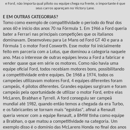
e Ford, não importa qual piloto ou equipe chega na frente, o importante é que
seus carros apareçam no Victory Lane.
E EM OUTRAS CATEGORIAS?
Tomo como exemplo de compatitividade o período do final dos
anos 60 e início dos anos 70 na Fórmula 1. Em 1966 a Ford queria
bater a Ferrari nas principais competições que os italianos
dominavam. Desenvolveu para Le Mans od Ford GT 40 e para a
Fórmula 1 o motor Ford Cosworth. Esse motor foi inicialmente
feito em parceria com a Lotus, que dominou a categoria naquele
ano. Mas o interesse de outras equipes levou a Ford a fabricar e
vender quase que em série os motores. Como não havia uma
equipe oficial Ford, todos recebiam motores bons, possibilitando
a competitividade entre equipes. De 1968 a 1974, todos os
campeões utilizavam motores Ford, 4 equipes diferentes foram
campeãs, 4 pilotos diferentes. Grandes equipes surgiram e foram
campeãs pela oportunidade de utilizar o motor Ford, entre elas
McLaren, Brabhan e Tyrrell. A ford conseguiu ser campeã
mundial até 1982, quando então temos a chegada da era Turbo,
e os fabricantes se tornam mais "egoistas", afinal a Renault
queria vencer com a equipe Renault, a BMW tinha como equipe
a Brabhan, o que matou a competitividade na categoria. Um
exemplo disso é o domínio das McLarens Honda no final dos anos