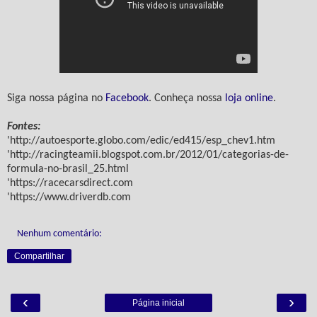
Siga nossa página no
Facebook
. Conheça nossa
loja online
.
Fontes:
'http://autoesporte.globo.com/edic/ed415/esp_chev1.htm
'http://racingteamii.blogspot.com.br/2012/01/categorias-de-
formula-no-brasil_25.html
'https://racecarsdirect.com
'https://www.driverdb.com
Nenhum comentário:
Compartilhar
‹
›
Página inicial