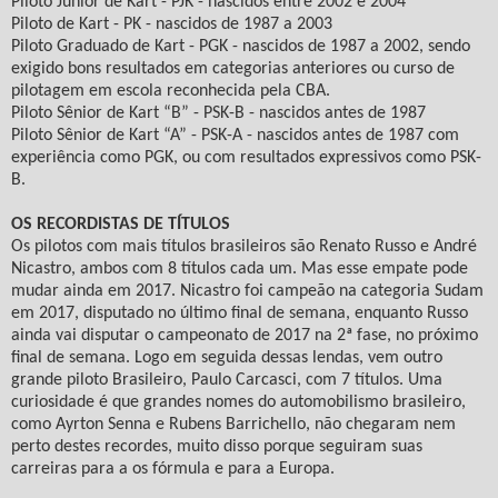
Piloto Junior de Kart - PJK - nascidos entre 2002 e 2004
Piloto de Kart - PK - nascidos de 1987 a 2003
Piloto Graduado de Kart - PGK - nascidos de 1987 a 2002, sendo
exigido bons resultados em categorias anteriores ou curso de
pilotagem em escola reconhecida pela CBA.
Piloto Sênior de Kart “B” - PSK-B - nascidos antes de 1987
Piloto Sênior de Kart “A” - PSK-A - nascidos antes de 1987 com
experiência como PGK, ou com resultados expressivos como PSK-
B.
OS RECORDISTAS DE TÍTULOS
Os pilotos com mais títulos brasileiros são Renato Russo e André
Nicastro, ambos com 8 títulos cada um. Mas esse empate pode
mudar ainda em 2017. Nicastro foi campeão na categoria Sudam
em 2017, disputado no último final de semana, enquanto Russo
ainda vai disputar o campeonato de 2017 na 2ª fase, no próximo
final de semana. Logo em seguida dessas lendas, vem outro
grande piloto Brasileiro, Paulo Carcasci, com 7 títulos. Uma
curiosidade é que grandes nomes do automobilismo brasileiro,
como Ayrton Senna e Rubens Barrichello, não chegaram nem
perto destes recordes, muito disso porque seguiram suas
carreiras para a os fórmula e para a Europa.